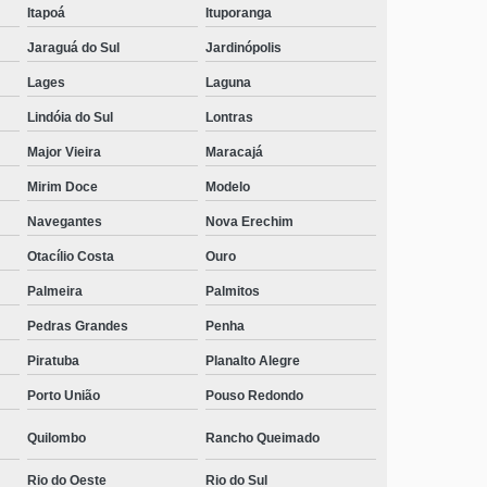
Itapoá
Ituporanga
Jaraguá do Sul
Jardinópolis
Lages
Laguna
Lindóia do Sul
Lontras
Major Vieira
Maracajá
Mirim Doce
Modelo
Navegantes
Nova Erechim
Otacílio Costa
Ouro
Palmeira
Palmitos
Pedras Grandes
Penha
Piratuba
Planalto Alegre
Porto União
Pouso Redondo
Quilombo
Rancho Queimado
Rio do Oeste
Rio do Sul