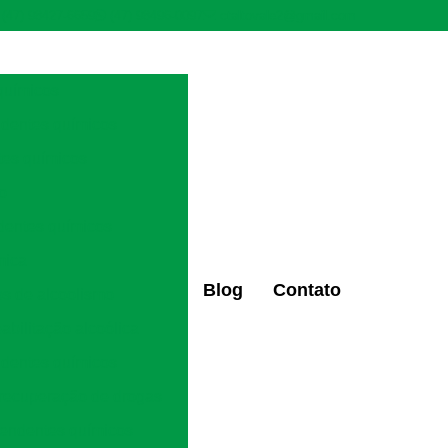
(47) 98427-6659
(47) 98496-0097
ctaltovale2@gmail.com
químicos
ndentes químicos
tes químicos
ão
dentes químicos
mica
Blog
Contato
os de alcoolismo
eabilitação alcoólica
ndentes químicos
 recuperação de drogas
pendentes químicos