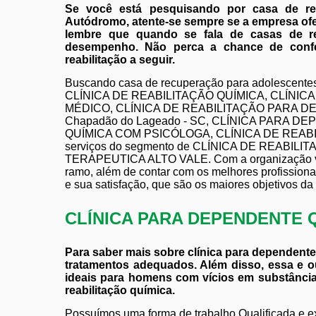
Se você está pesquisando por casa de re
Autódromo, atente-se sempre se a empresa ofe
lembre que quando se fala de casas de rea
desempenho. Não perca a chance de confer
reabilitação a seguir.
Buscando casa de recuperação para adolescente
CLÍNICA DE REABILITAÇÃO QUÍMICA, CLÍNI
MÉDICO, CLÍNICA DE REABILITAÇÃO PARA D
Chapadão do Lageado - SC, CLÍNICA PARA D
QUÍMICA COM PSICÓLOGA, CLÍNICA DE REABIL
serviços do segmento de CLÍNICA DE REABILI
TERAPEUTICA ALTO VALE. Com a organização você
ramo, além de contar com os melhores profissiona
e sua satisfação, que são os maiores objetivos da
CLÍNICA PARA DEPENDENTE 
Para saber mais sobre clínica para dependente 
tratamentos adequados. Além disso, essa e ou
ideais para homens com vícios em substâncias
reabilitação química.
Possuímos uma forma de trabalho Qualificada e ex