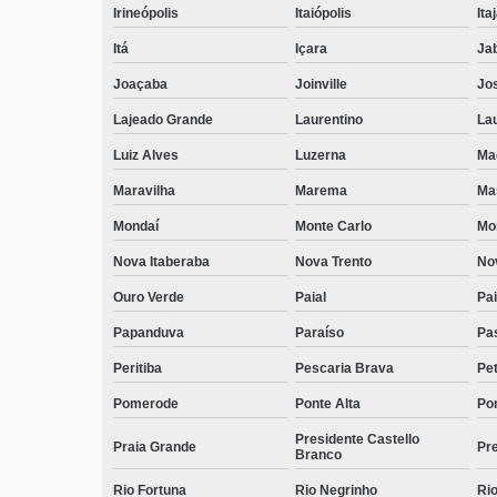
Irineópolis
Itaiópolis
Itaj
Itá
Içara
Ja
Joaçaba
Joinville
Jo
Lajeado Grande
Laurentino
Lau
Luiz Alves
Luzerna
Ma
Maravilha
Marema
Ma
Mondaí
Monte Carlo
Mo
Nova Itaberaba
Nova Trento
No
Ouro Verde
Paial
Pai
Papanduva
Paraíso
Pa
Peritiba
Pescaria Brava
Pet
Pomerode
Ponte Alta
Pon
Presidente Castello
Praia Grande
Pre
Branco
Rio Fortuna
Rio Negrinho
Rio