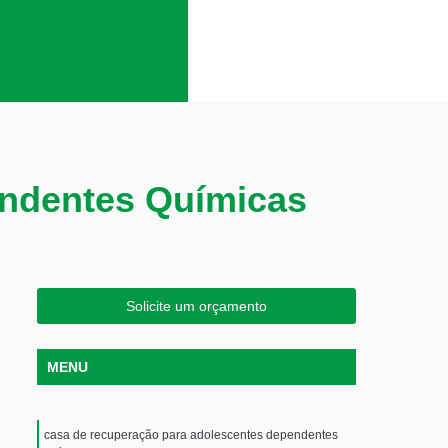
lcoólatras
em álcool
es químicos
endentes Químicas
Solicite um orçamento
MENU
casa de recuperação para adolescentes dependentes