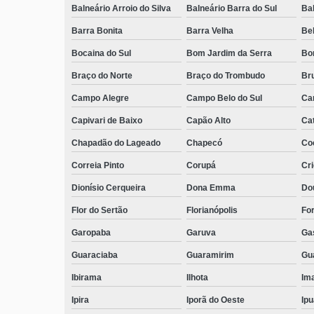
Balneário Arroio do Silva
Balneário Barra do Sul
Ba
Barra Bonita
Barra Velha
Bel
Bocaina do Sul
Bom Jardim da Serra
Bo
Braço do Norte
Braço do Trombudo
Br
Campo Alegre
Campo Belo do Sul
Ca
Capivari de Baixo
Capão Alto
Ca
Chapadão do Lageado
Chapecó
Coc
Correia Pinto
Corupá
Cr
Dionísio Cerqueira
Dona Emma
Do
Flor do Sertão
Florianópolis
Fo
Garopaba
Garuva
Ga
Guaraciaba
Guaramirim
Gua
Ibirama
Ilhota
Ima
Ipira
Iporã do Oeste
Ip