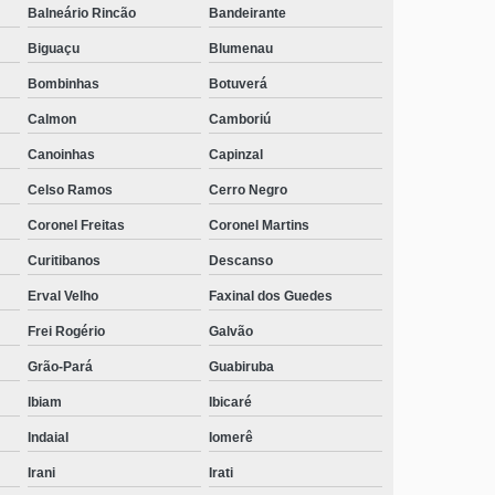
Balneário Rincão
Bandeirante
Biguaçu
Blumenau
Bombinhas
Botuverá
Calmon
Camboriú
Canoinhas
Capinzal
Celso Ramos
Cerro Negro
Coronel Freitas
Coronel Martins
Curitibanos
Descanso
Erval Velho
Faxinal dos Guedes
Frei Rogério
Galvão
Grão-Pará
Guabiruba
Ibiam
Ibicaré
Indaial
Iomerê
Irani
Irati