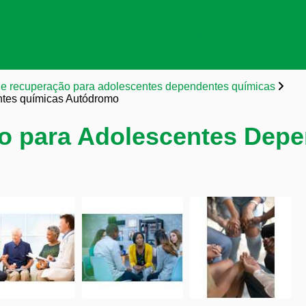
as de tratamento para dependentes químicos
Clínicas para a
cas para dependentes químicos
Reabilitação para viciados 
to para dependentes químicos
Tratamentos para dependent
de recuperação para adolescentes dependentes químicas
ntes químicas Autódromo
o para Adolescentes Dep