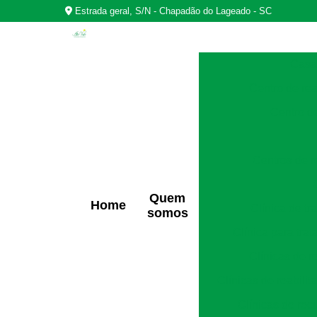
Estrada geral, S/N - Chapadão do Lageado - SC
Casas
Centro de rea
Centro d
Centros de r
Quem
Home
Clínica de t
somos
Clínica para tra
Clínicas de r
Clínicas de reabili
Clínicas de rec