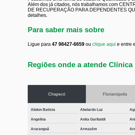
Além dos já citados, nós trabalhamos com 
DE RECUPERAÇÃO PARA DEPENDENTES QUÍMICOS.
detalhes.
Para saber mais sobre
Ligue para
47 98427-6659
ou
clique aqui
e entre 
Regiões onde a atende Clínica 
Chapecó
Florianópolis
Abdon Batista
Abelardo Luz
Ag
Angelina
Anita Garibaldi
Ani
Araranguá
Armazém
Arr