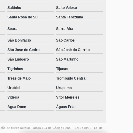
Saltinho
Salto Veloso
Santa Rosa do Sul
Santa Terezinha
Seara
Serra Alta
São Bonifácio
São Carlos
São José do Cedro
São José do Cerrito
São Ludgero
São Martinho
Tigrinhos
Tijucas
Treze de Maio
Trombudo Central
Urubici
Urupema
Videira
Vitor Meireles
Água Doce
Águas Frias
ação de direito autoral – artigo 184 do Código Penal –
Lei 9610/98 - Lei de