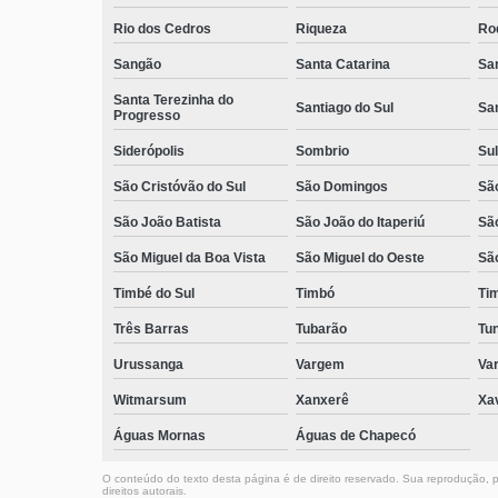
Rio dos Cedros
Riqueza
Ro
Sangão
Santa Catarina
San
Santa Terezinha do
Santiago do Sul
Sa
Progresso
Siderópolis
Sombrio
Sul
São Cristóvão do Sul
São Domingos
São
São João Batista
São João do Itaperiú
Sã
São Miguel da Boa Vista
São Miguel do Oeste
Sã
Timbé do Sul
Timbó
Ti
Três Barras
Tubarão
Tun
Urussanga
Vargem
Va
Witmarsum
Xanxerê
Xa
Águas Mornas
Águas de Chapecó
O conteúdo do texto desta página é de direito reservado. Sua reprodução, pa
direitos autorais
.