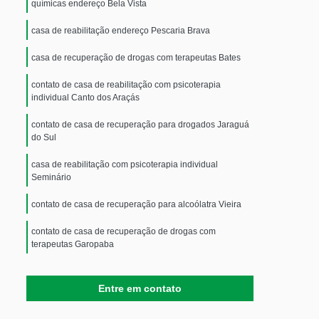
químicas endereço Bela Vista
casa de reabilitação endereço Pescaria Brava
casa de recuperação de drogas com terapeutas Bates
contato de casa de reabilitação com psicoterapia
individual Canto dos Araçás
contato de casa de recuperação para drogados Jaraguá
do Sul
casa de reabilitação com psicoterapia individual
Seminário
contato de casa de recuperação para alcoólatra Vieira
contato de casa de recuperação de drogas com
terapeutas Garopaba
casa de reabilitação com psicoterapia em grupo
Presidente Getúlio
Entre em contato
telefone de casa de recuperação para usuários de