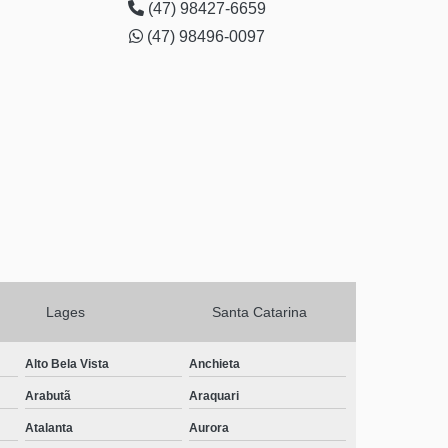
drogas Araucária
(47) 98427-6659
(47) 98496-0097
Lages
Santa Catarina
Alto Bela Vista
Anchieta
Arabutã
Araquari
Atalanta
Aurora