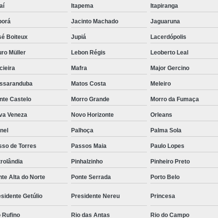
aí
Itapema
Itapiranga
borá
Jacinto Machado
Jaguaruna
sé Boiteux
Jupiá
Lacerdópolis
ro Müller
Lebon Régis
Leoberto Leal
cieira
Mafra
Major Gercino
ssaranduba
Matos Costa
Meleiro
nte Castelo
Morro Grande
Morro da Fumaça
va Veneza
Novo Horizonte
Orleans
nel
Palhoça
Palma Sola
sso de Torres
Passos Maia
Paulo Lopes
rolândia
Pinhalzinho
Pinheiro Preto
te Alta do Norte
Ponte Serrada
Porto Belo
sidente Getúlio
Presidente Nereu
Princesa
 Rufino
Rio das Antas
Rio do Campo