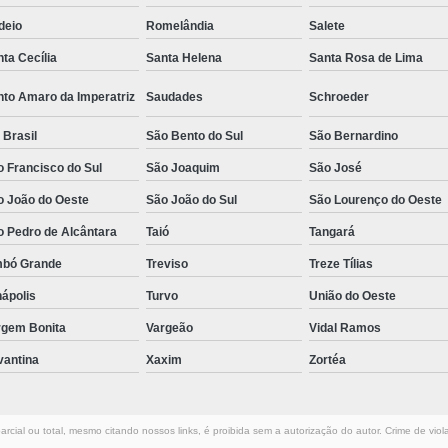
deio
Romelândia
Salete
ta Cecília
Santa Helena
Santa Rosa de Lima
nto Amaro da Imperatriz
Saudades
Schroeder
 Brasil
São Bento do Sul
São Bernardino
 Francisco do Sul
São Joaquim
São José
o João do Oeste
São João do Sul
São Lourenço do Oeste
o Pedro de Alcântara
Taió
Tangará
mbó Grande
Treviso
Treze Tílias
ápolis
Turvo
União do Oeste
rgem Bonita
Vargeão
Vidal Ramos
vantina
Xaxim
Zortéa
rcial ou total, mesmo citando nossos links, é proibida sem a autorização do autor. Crime de viol