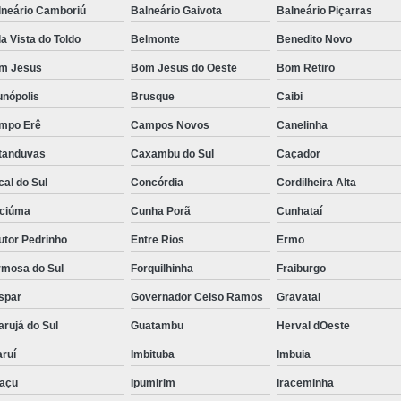
lneário Camboriú
Balneário Gaivota
Balneário Piçarras
a Vista do Toldo
Belmonte
Benedito Novo
m Jesus
Bom Jesus do Oeste
Bom Retiro
unópolis
Brusque
Caibi
mpo Erê
Campos Novos
Canelinha
tanduvas
Caxambu do Sul
Caçador
al do Sul
Concórdia
Cordilheira Alta
iciúma
Cunha Porã
Cunhataí
utor Pedrinho
Entre Rios
Ermo
rmosa do Sul
Forquilhinha
Fraiburgo
spar
Governador Celso Ramos
Gravatal
rujá do Sul
Guatambu
Herval dOeste
ruí
Imbituba
Imbuia
uaçu
Ipumirim
Iraceminha