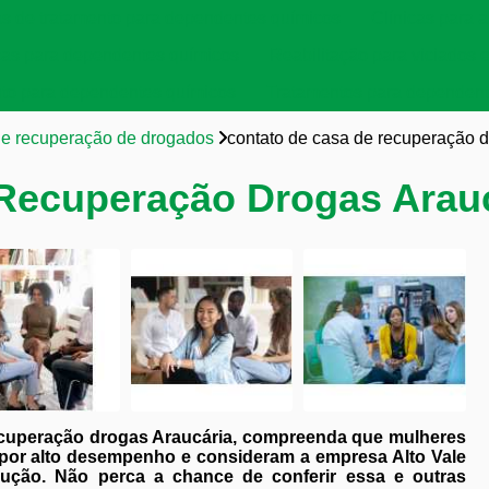
as de tratamento para dependentes químicos
Clínicas para a
cas para dependentes químicos
Reabilitação para viciados 
to para dependentes químicos
Tratamentos para dependent
de recuperação de drogados
contato de casa de recuperação d
 Recuperação Drogas Arau
ecuperação drogas Araucária, compreenda que mulheres
por alto desempenho e consideram a empresa Alto Vale
ução. Não perca a chance de conferir essa e outras