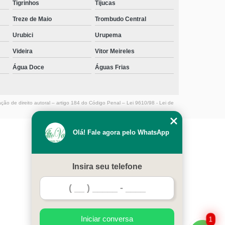
Tigrinhos
Tijucas
Treze de Maio
Trombudo Central
Urubici
Urupema
Videira
Vitor Meireles
Água Doce
Águas Frias
ação de direito autoral – artigo 184 do Código Penal –
Lei 9610/98 - Lei de
Olá! Fale agora pelo WhatsApp
MENU
HOME
Insira seu telefone
EMPRESA
SERVIÇOS
CONTATO
MAPA DO SITE
Iniciar conversa
1