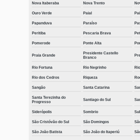
Nova Itaberaba
Nova Trento
No
Ouro Verde
Paial
Pai
Papanduva
Paraíso
Pa
Peritiba
Pescaria Brava
Pet
Pomerode
Ponte Alta
Pon
Presidente Castello
Praia Grande
Pre
Branco
Rio Fortuna
Rio Negrinho
Rio
Rio dos Cedros
Riqueza
Ro
Sangão
Santa Catarina
San
Santa Terezinha do
Santiago do Sul
Sa
Progresso
Siderópolis
Sombrio
Sul
São Cristóvão do Sul
São Domingos
São
São João Batista
São João do Itaperiú
Sã