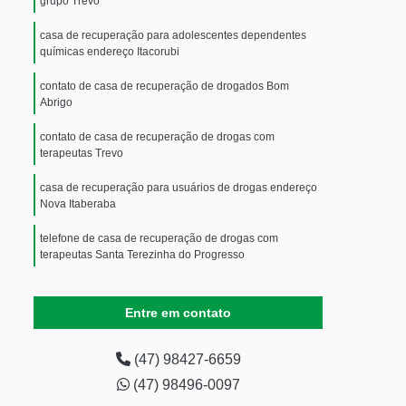
grupo Trevo
casa de recuperação para adolescentes dependentes
químicas endereço Itacorubi
contato de casa de recuperação de drogados Bom
Abrigo
contato de casa de recuperação de drogas com
terapeutas Trevo
casa de recuperação para usuários de drogas endereço
Nova Itaberaba
telefone de casa de recuperação de drogas com
terapeutas Santa Terezinha do Progresso
contato de casa de recuperação para drogados Gethal
Entre em contato
casa de recuperação de drogas com terapeutas Santa
Helena
(47) 98427-6659
casa de recuperação para jovem dependente químico
(47) 98496-0097
Alto Ribeirão