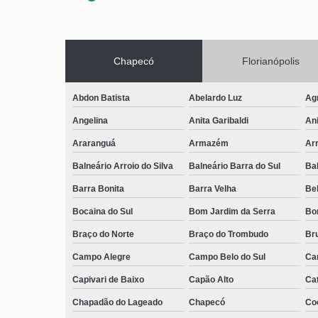
Chapecó
Florianópolis
Abdon Batista
Abelardo Luz
Ag
Angelina
Anita Garibaldi
Ani
Araranguá
Armazém
Arr
Balneário Arroio do Silva
Balneário Barra do Sul
Ba
Barra Bonita
Barra Velha
Bel
Bocaina do Sul
Bom Jardim da Serra
Bo
Braço do Norte
Braço do Trombudo
Br
Campo Alegre
Campo Belo do Sul
Ca
Capivari de Baixo
Capão Alto
Ca
Chapadão do Lageado
Chapecó
Coc