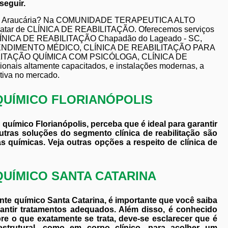
seguir.
rogas Araucária? Na COMUNIDADE TERAPEUTICA ALTO
 tratar de CLÍNICA DE REABILITAÇÃO. Oferecemos serviços
NICA DE REABILITAÇÃO Chapadão do Lageado - SC,
ENDIMENTO MÉDICO, CLÍNICA DE REABILITAÇÃO PARA
ITAÇÃO QUÍMICA COM PSICÓLOGA, CLÍNICA DE
is altamente capacitados, e instalações modernas, a
tiva no mercado.
QUÍMICO FLORIANÓPOLIS
químico Florianópolis, perceba que é ideal para garantir
tras soluções do segmento clínica de reabilitação são
 químicas. Veja outras opções a respeito de clínica de
QUÍMICO SANTA CATARINA
nte químico Santa Catarina, é importante que você saiba
antir tratamentos adequados. Além disso, é conhecido
re o que exatamente se trata, deve-se esclarecer que é
strutural, como em corpo clínico, para acolher um