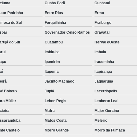
iciúma
Cunha Porã
Cunhataí
utor Pedrinho
Entre Rios
Ermo
rmosa do Sul
Forquilhinha
Fraiburgo
spar
Governador Celso Ramos
Gravatal
rujá do Sul
Guatambu
Herval dOeste
ruí
Imbituba
Imbuia
uaçu
Ipumirim
Iraceminha
aí
Itapema
Itapiranga
borá
Jacinto Machado
Jaguaruna
sé Boiteux
Jupiá
Lacerdópolis
ro Müller
Lebon Régis
Leoberto Leal
cieira
Mafra
Major Gercino
ssaranduba
Matos Costa
Meleiro
nte Castelo
Morro Grande
Morro da Fumaça