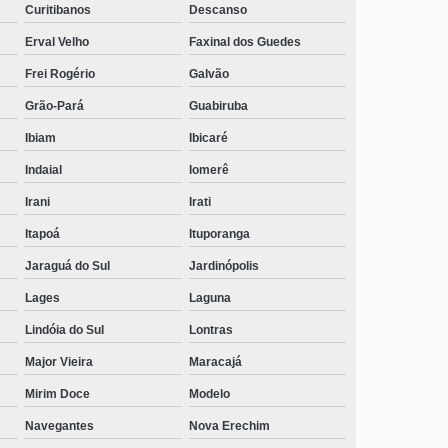
Curitibanos
Descanso
Erval Velho
Faxinal dos Guedes
Frei Rogério
Galvão
Grão-Pará
Guabiruba
Ibiam
Ibicaré
Indaial
Iomerê
Irani
Irati
Itapoá
Ituporanga
Jaraguá do Sul
Jardinópolis
Lages
Laguna
Lindóia do Sul
Lontras
Major Vieira
Maracajá
Mirim Doce
Modelo
Navegantes
Nova Erechim