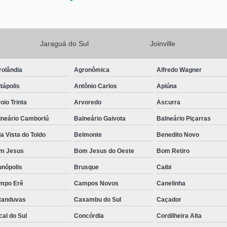
Jaraguá do Sul
Joinville
rolândia
Agronômica
Alfredo Wagner
tápolis
Antônio Carlos
Apiúna
oio Trinta
Arvoredo
Ascurra
lneário Camboriú
Balneário Gaivota
Balneário Piçarras
a Vista do Toldo
Belmonte
Benedito Novo
m Jesus
Bom Jesus do Oeste
Bom Retiro
unópolis
Brusque
Caibi
mpo Erê
Campos Novos
Canelinha
tanduvas
Caxambu do Sul
Caçador
al do Sul
Concórdia
Cordilheira Alta