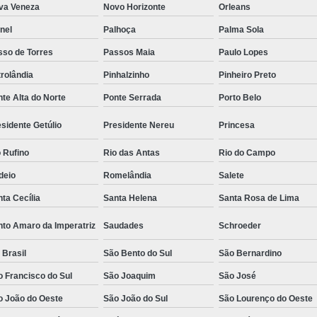
va Veneza
Novo Horizonte
Orleans
nel
Palhoça
Palma Sola
sso de Torres
Passos Maia
Paulo Lopes
rolândia
Pinhalzinho
Pinheiro Preto
te Alta do Norte
Ponte Serrada
Porto Belo
sidente Getúlio
Presidente Nereu
Princesa
 Rufino
Rio das Antas
Rio do Campo
deio
Romelândia
Salete
ta Cecília
Santa Helena
Santa Rosa de Lima
nto Amaro da Imperatriz
Saudades
Schroeder
 Brasil
São Bento do Sul
São Bernardino
 Francisco do Sul
São Joaquim
São José
o João do Oeste
São João do Sul
São Lourenço do Oeste