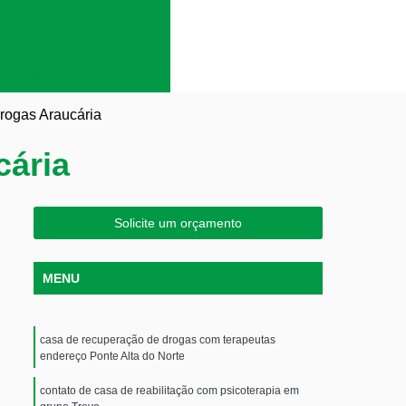
lcoólatras
em álcool
es químicos
rogas Araucária
cária
Solicite um orçamento
MENU
casa de recuperação de drogas com terapeutas
endereço Ponte Alta do Norte
contato de casa de reabilitação com psicoterapia em