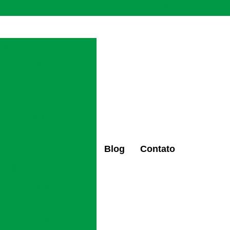
(47) 98427-6659
(47) 98496-0097
ctaltovale2@gmail.com
químicos
ndentes químicos
tes químicos
ão
dentes químicos
mica
Blog
Contato
os de alcoolismo
eabilitação alcoólica
ndentes químicos
 recuperação de drogas
pendentes químicos