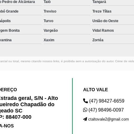
o Pedro de Alcântara
Taió
Tangará
mbó Grande
Treviso
Treze Tílias
ápolis
Turvo
União do Oeste
rgem Bonita
Vargeão
Vidal Ramos
vantina
Xaxim
Zortéa
rcial ou total, mesmo citando nossos links, é proibida sem a autorização do autor. Crime de viol
DEREÇO
ALTO VALE
strada geral, S/N - Alto
(47) 98427-6659
ueiredo Chapadão do
(47) 98496-0097
geado SC
: 88407-000
ctaltovale2@gmail.com
A-NOS