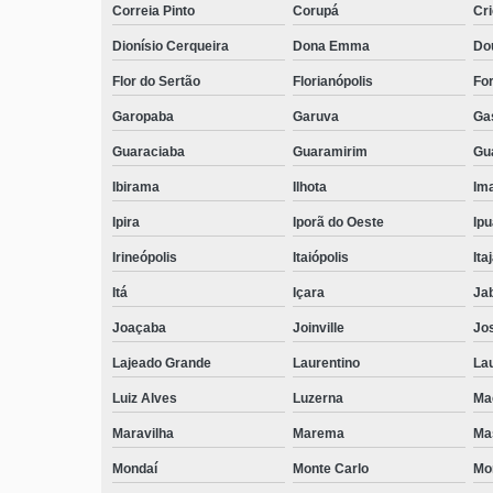
Correia Pinto
Corupá
Cr
Dionísio Cerqueira
Dona Emma
Do
Flor do Sertão
Florianópolis
Fo
Garopaba
Garuva
Ga
Guaraciaba
Guaramirim
Gua
Ibirama
Ilhota
Ima
Ipira
Iporã do Oeste
Ip
Irineópolis
Itaiópolis
Itaj
Itá
Içara
Ja
Joaçaba
Joinville
Jo
Lajeado Grande
Laurentino
Lau
Luiz Alves
Luzerna
Ma
Maravilha
Marema
Ma
Mondaí
Monte Carlo
Mo