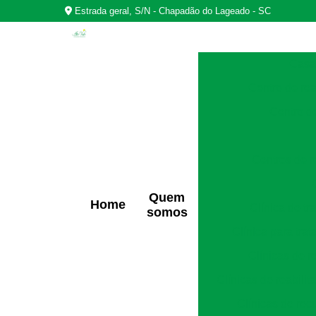
Estrada geral, S/N - Chapadão do Lageado - SC
Casas
Centro de rea
Centro d
Centros de r
Quem
Home
Clínica de t
somos
Clínica para tra
Clínicas de r
Clínicas de reabili
Clínicas de rec