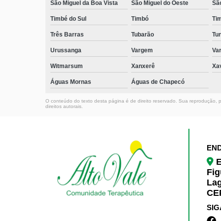
São Miguel da Boa Vista
São Miguel do Oeste
Sã
Timbé do Sul
Timbó
Ti
Três Barras
Tubarão
Tun
Urussanga
Vargem
Va
Witmarsum
Xanxerê
Xa
Águas Mornas
Águas de Chapecó
O conteúdo do texto desta página é de direito reservado. Sua reprodução, pa
direitos autorais
.
EN
E
Fig
La
CEP
SIG