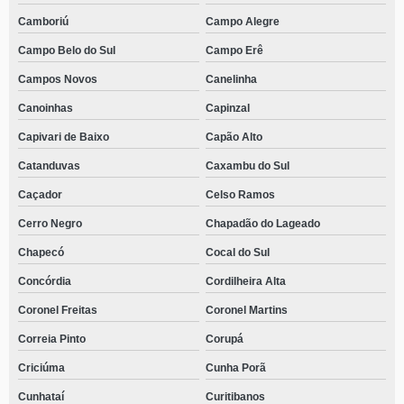
Catanduvas
Camboriú
Campo Alegre
telefone de casa de recuperação de drogados Joaçaba
Campo Belo do Sul
Campo Erê
contato de casa de recuperação para adolescentes dependentes químicas
Campos Novos
Canelinha
Paulo Lopes
Canoinhas
Capinzal
telefone de casa de recuperação para usuários de drogas Jardim Iririú
Capivari de Baixo
Capão Alto
casa de recuperação drogas Centro
Catanduvas
Caxambu do Sul
casa de recuperação de drogas com terapeutas endereço Vargem
Caçador
Celso Ramos
contato de casa de recuperação de drogados Seara
Cerro Negro
Chapadão do Lageado
telefone de casa de recuperação para adolescentes dependentes químicas
Imbituba
Chapecó
Cocal do Sul
casa de reabilitação mais perto de mim endereço Distrito Industrial
Concórdia
Cordilheira Alta
Coronel Freitas
Coronel Martins
contato de casa de recuperação para usuários de drogas Rio Negrinho
Correia Pinto
Corupá
contato de casa de reabilitação mais perto de mim Santa Luzia
Criciúma
Cunha Porã
casa de reabilitação endereço Balneário Rincão
Cunhataí
Curitibanos