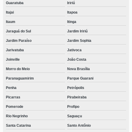
Guaratuba
Iririú
Itajai
Itapoa
Itaum
Itinga
Jaraguá do Sul
Jardim Iririú
Jardim Paraíso
Jardim Sophia
Jarivatuba
Jativoca
Joinville
João Costa
Morro do Meio
Nova Brasília
Paranaguamirim
Parque Guarani
Penha
Petrópolis
Picarras
Pirabeiraba
Pomerode
Profipo
Rio Negrinho
Saguaçu
Santa Catarina
Santo Antônio