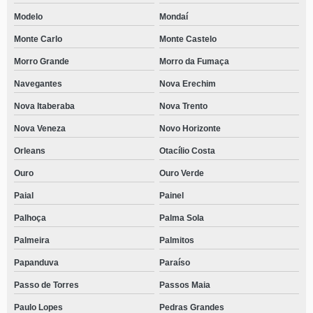
contato de casa de reabilitação Major Vieira
Modelo
Mondaí
Monte Carlo
Monte Castelo
contato de casa de reabilitação com psicoterapia individual Campeche
Central
Morro Grande
Morro da Fumaça
casa de recuperação de drogados Cacupé
Navegantes
Nova Erechim
contato de casa de recuperação para jovem dependente químico Cunhataí
Nova Itaberaba
Nova Trento
Nova Veneza
Novo Horizonte
Orleans
Otacílio Costa
Ouro
Ouro Verde
Paial
Painel
Palhoça
Palma Sola
Palmeira
Palmitos
Papanduva
Paraíso
Passo de Torres
Passos Maia
Paulo Lopes
Pedras Grandes