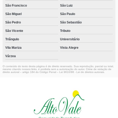
São Francisco
São Luiz
São Miguel
São Paulo
São Pedro
São Sebastião
São Vicente
Tributo
Triângulo
Universitário
Vila Mariza
Vista Alegre
Várzea
O conteúdo do texto desta página é de direito reservado. Sua reprodução, parcial ou total,
mesmo citando nossos links, é proibida sem a autorização do autor. Crime de violação de
direito autoral – artigo 184 do Código Penal –
Lei 9610/98 - Lei de direitos autorais
.