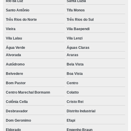
Rio da Luz
Santa Luzia
Santo Antônio
Tifa Monos
Três Rios do Norte
Três Rios do Sul
Vieira
Vila Baependi
Vila Lalau
Vila Lenzi
Água Verde
Águas Claras
Alvorada
Araras
Autódromo
Bela Vista
Belvedere
Boa Vista
Bom Pastor
Centro
Centro Marechal Bormann
Colatto
Colônia Cella
Cristo Rei
Desbravador
Distrito Industrial
Dom Geronimo
Efapi
Eldorado
Engenho Braun