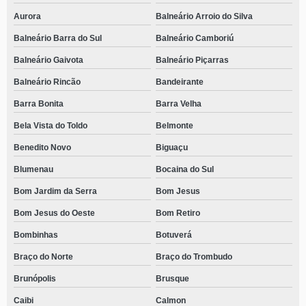
casa de recuperação para drogados Vila Mariza
Aurora
Balneário Arroio do Silva
casa de recuperação de drogados endereço Jaraguá do Sul
Balneário Barra do Sul
Balneário Camboriú
casa de reabilitação mais perto de mim Cocal do Sul
Balneário Gaivota
Balneário Piçarras
casa de recuperação para drogados endereço Frei Rogério
Balneário Rincão
Bandeirante
casa de recuperação para jovem dependente químico endereço Jardim Iririú
Barra Bonita
Barra Velha
casa de reabilitação com psicoterapia individual endereço Santa Terezinha
Bela Vista do Toldo
Belmonte
do Progresso
Benedito Novo
Biguaçu
contato de casa de reabilitação com psicoterapia em grupo Vargem
Blumenau
Bocaina do Sul
casa de recuperação de drogas com terapeutas Autódromo
Bom Jardim da Serra
Bom Jesus
casa de recuperação para alcoólatra endereço Santa Terezinha do
Progresso
Bom Jesus do Oeste
Bom Retiro
contato de casa de reabilitação mais perto de mim Schroeder
Bombinhas
Botuverá
Braço do Norte
Braço do Trombudo
casa de recuperação para alcoólatra endereço Boa Vista
Brunópolis
Brusque
contato de casa de recuperação para usuários de drogas Frei Rogério
Caibi
Calmon
contato de casa de recuperação para jovem dependente químico