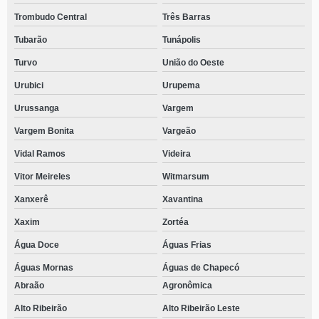
Trombudo Central
Três Barras
Tubarão
Tunápolis
Turvo
União do Oeste
Urubici
Urupema
Urussanga
Vargem
Vargem Bonita
Vargeão
Vidal Ramos
Videira
Vitor Meireles
Witmarsum
Xanxerê
Xavantina
Xaxim
Zortéa
Água Doce
Águas Frias
Águas Mornas
Águas de Chapecó
Abraão
Agronômica
Alto Ribeirão
Alto Ribeirão Leste